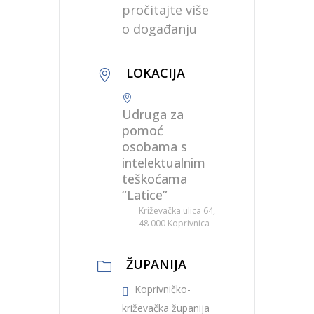
pročitajte više
o događanju
LOKACIJA
Udruga za
pomoć
osobama s
intelektualnim
teškoćama
“Latice”
Križevačka ulica 64,
48 000 Koprivnica
ŽUPANIJA
Koprivničko-
križevačka županija