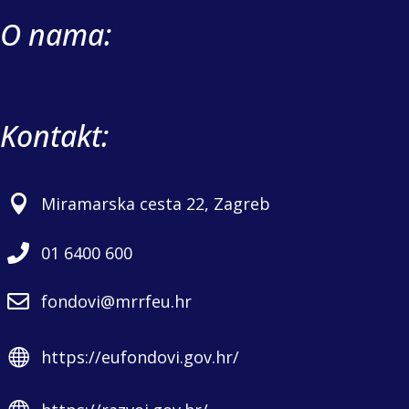
O nama:
Kontakt:

Miramarska cesta 22, Zagreb

01 6400 600

fondovi@mrrfeu.hr

https://eufondovi.gov.hr/