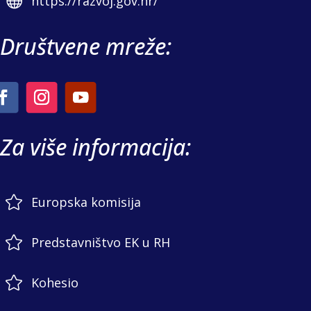

https://razvoj.gov.hr/
Društvene mreže:
Za više informacija:

Europska komisija

Predstavništvo EK u RH

Kohesio